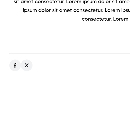
sit amet consectetur. Lorem ipsum dolor sit ame
ipsum dolor sit amet consectetur. Lorem ips
consectetur. Lorem 
НАШИТЕ КЛ
НАШИТЕ
КЛИ