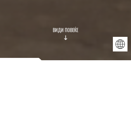
ВИДИ ПОВЕЌЕ
НАШИТЕ
НАШИТЕ
УСЛУГИ
УСЛУГИ